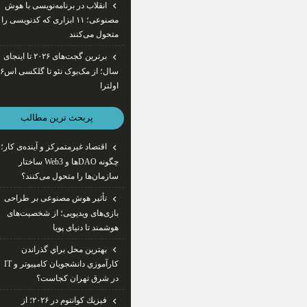
انقلاب در برنامه‌نویسی با هوش
مصنوعی؛ ۱۱ ابزاری که کدنویسی را
متحول می‌کنند
برترین گجت‌های ۲۰۲۶ تا اینجای
سال؛ از مک‌بوک ن
اولترا
پربحث ترين مطالب
اقتصاد غیرمتمرکز و آینده‌ی کار؛
چگونه DAOها و Web3 ساختار
سازمان‌ها را متحول می‌کنند؟
تأثیر هوش مصنوعی بر طراحی
بازی‌های ویدیویی؛ از شخصیت‌های
هوشمند تا دنیای پویا
بهترين محل براي گذراندن
كارآموزي دانشجويان كامپيوتر و IT
در شرق تهران كجاست؟
فيزيك كوانتوم در ۲۰۲۶؛ از