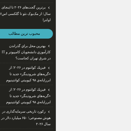
برترین گجت‌های ۲۰۲۶ تا اینجای
سال؛ از مک‌بوک ن
اولترا
محبوب ترين مطالب
بهترين محل براي گذراندن
كارآموزي دانشجويان كامپيوتر و IT
در شرق تهران كجاست؟
فيزيك كوانتوم در ۲۰۲۶؛ از
«گربه‌هاي شرودينگر» جديد تا
ابررايانه‌ي ۹۸ كيوبيتي كوانتينيوم
فيزيك كوانتوم در ۲۰۲۶؛ از
«گربه‌هاي شرودينگر» جديد تا
ابررايانه‌ي ۹۸ كيوبيتي كوانتينيوم
رکورد تاریخی سرمایه‌گذاری در
هوش مصنوعی؛ ۶۵۰ میلیارد دلار در
سال ۲۰۲۶