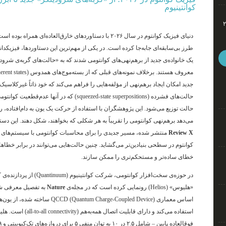
کوانتینیوم
ئو تا گلکسی اس۲۶
دنیای فیزیک کوانتوم در سال ۲۰۲۶ با دستاوردهای خارق‌العاده‌ای 
طرز بی‌سابقه‌ای جابه‌جا کرده است. در یکی از مهم‌ترین این دستاوردها، فیزیکدا
معروف هستند
جدید امکان ایجاد برهم‌نهی از مؤلفه‌هایی را فراهم می‌کند که خود ذاتاً غیرکلاسیک
حالت‌های فشرده (squeezed-state superpositions) که د
حالت توزیع می‌شود
. این پژوهشگران با استفاده از حرکت یک یون به دام‌افتاده، ر
می‌دهد برهم‌نهی کوانتومی را تقریباً به هر شکلی که بخواهند، شکل دهند
. این دست
Review X
منتشر شده، مسیر جدیدی را برای محاسبات کوانتومی با سیستم‌های
کوانتوم در سطحی بنیادین‌تر می‌گشاید
. چنین حالت‌هایی می‌توانند در برابر خطاه
خطای ساده‌تر و مستحکم‌تری را ممکن سازند
.
«هلیوس» (Helios) رونمایی کرده است که در مجله‌ی
Nature
به تفصیل معرفی 
استفاده می‌کند و دارای قابلیت اتصال همه‌به‌هم (all-to-all connectivity) است
. هل