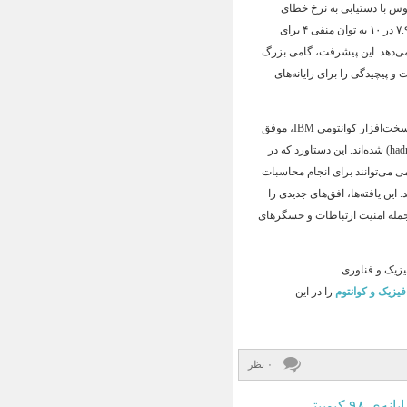
یوس با دستیابی به نرخ خطای
فوقالعاده پایین – شامل ۲.۵ در ۱۰ به توان منفی ۵ برای دروازه‌های تک‌کیوبیتی و ۷.۹ در ۱۰ به توان منفی ۴ برای
ی‌دهد
. این پیشرفت، گامی بزرگ
 پیچیدگی را برای رایانه‌های
هم‌زمان با این تحولات، محققان آزمایشگاه ملی اوک ریج (ORNL) با استفاده از سخت‌افزار کوانتومی IBM، موفق
. این دستاورد که در
ی می‌توانند برای انجام محاسبات
. این یافته‌ها، افق‌های جدیدی را
 جمله امنیت ارتباطات و حسگرهای
یزیک و فناوری
فیزیک و کوانتوم
را در این
۰ نظر
فیزیک کوانتوم در ۲۰۲۶؛ از «گربه‌های شرودینگر» جدید تا ابررایانه‌ی ۹۸ کیوبیتی