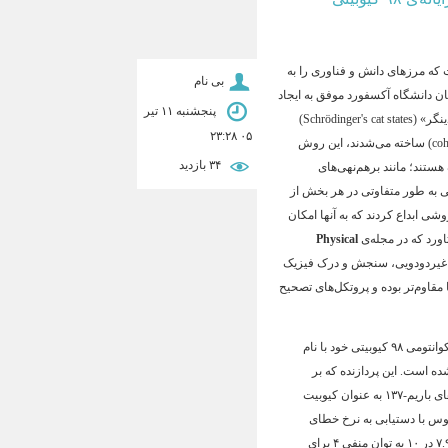
همراه بوده است که مرزهای دانش و فناوری را به
بی نام
نان دانشگاه آکسفورد موفق به ایجاد
پنجشنبه ۱۱ تیر
یک خانواده‌ی جدید از برهم‌نهی‌های کوانتومی شدند که به «حالت‌های گربه‌ی شرودینگر» (Schrödinger's cat states)
۰۵ ۲۳:۲۸
. برخلاف نمونه‌های قبلی که از بسته‌موج‌های همدوس (coherent states) ساخته می‌شدند، این روش
۳۴ بازديد
 هستند؛ مانند برهم‌نهی‌های
ر آنها عدم‌قطعیت کوانتومی به طور متفاوتی در هر بخش از
وشی ابداع کردند که به آنها امکان
اورد که در مجله‌ی
Physical
 غیردودویی، سنجش و درک فیزیک
ا مقاوم‌تر بوده و پروتکل‌های تصحیح
در حوزه‌ی سخت‌افزار کوانتومی، شرکت کوانتینیوم (Quantinuum) از پردازنده‌ی کوانتومی ۹۸ کیوبیتی خود با نام
شده است
. این پردازنده که بر
اساس معماری QCCD (Quantum Charge-Coupled Device) ساخته شده، از یون‌های باریم-۱۳۷ به عنوان کیوبیت
یوس با دستیابی به نرخ خطای
فوقالعاده پایین – شامل ۲.۵ در ۱۰ به توان منفی ۵ برای دروازه‌های تک‌کیوبیتی و ۷.۹ در ۱۰ به توان منفی ۴ برای