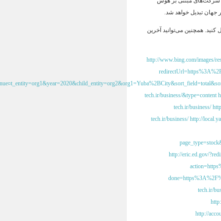
رزش بازارهای جهانی به شرکت‌های مبتنی بر هوش
 جهان تبدیل خواهد شد.
ل کنید. همچنین می‌توانید آخرین
http://www.bing.com/images/res
redirectUrl=https%3A%2F%
enue¤t_entity=org1&year=2020&child_entity=org2&org1=Yuba%2BCity&sort_field=total&
tech.ir/business/&type=content
h
tech.ir/business/
htt
tech.ir/business/
http://local
page_type=stock
http://eric.ed.gov/?r
action=http
done=https%3A%2F%2F
tech.ir/bu
http
http://acc