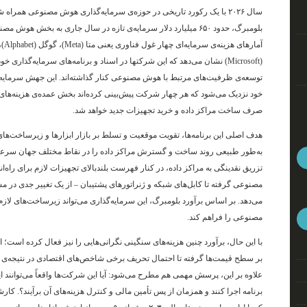
سال ۲۰۲۶ با یک رکورد تاریخی در حوزه‌ی سرمایه‌گذاری هوش مصنوعی همر
بلومبرگ، حدود ۶۵۰ میلیارد دلار سرمایه‌ی تازه در سال جاری به بخش هوش مصنوعی تزریق خواهد شد
(Microsoft) نشان می‌دهد که این شرکتها در اسناد و برنامه‌های سرمایه‌گذاری 
توسعه‌ی ظرفیت‌های مرتبط با هوش مصنوعی کنار گذاشته‌اند
. این جهش سرمایه‌
صرف ساخت مراکز داده و خرید تجهیزات جدید خواهد شد
.
هدف اصلی این برنامه‌ها، تقویت موقعیت و تسلط بر بازار ابزارها و زیرساخ
به‌طور طبیعی روند ساخت و گسترش مراکز داده را در نقاط مختلف جهان سرع
تزریق نقدینگی به مراکز داده، در کنار فهرست بلندبالای تجهیزات لازم برای راه‌ان
مصنوعی گرفته تا کابل‌های شبکه و ژنراتورهای پشتیبان – از یک تغییر جدی 
می‌دهد
. بر اساس برآورد بلومبرگ، این سرمایه‌گذاری می‌تواند زیرساخت‌های لاز
مصنوعی را فراهم کند
.
با این حال، برآورد چنین هزینه‌های سنگینی نگرانی‌هایی را نیز فعال کرده است؛ از
بر سطح قیمت‌ها گرفته تا احتمال تحریف برخی شاخص‌های اقتصادی در نتیجه‌ی 
علاوه بر این، پرسش مهمی هم مطرح می‌شود: آیا این شرکت‌ها واقعاً می‌توانند ای
برنامه اجرا کنند و همزمان از پس تأمین مالی و کنترل هزینه‌های آن برآیند؟
. کارش