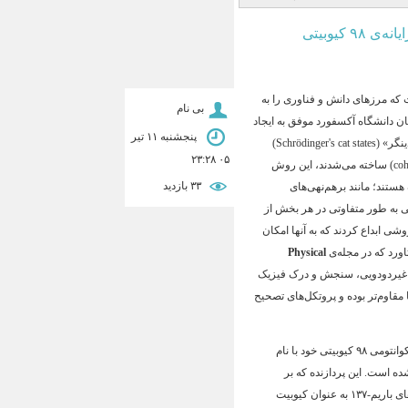
فیزیک کوانتوم در ۲۰۲۶؛ از «گربه‌های شرودینگر» جدید تا ابررایانه‌ی ۹۸ کیوبیتی
همراه بوده است که مرزهای دانش و فناوری را به
بی نام
نان دانشگاه آکسفورد موفق به ایجاد
پنجشنبه ۱۱ تیر
یک خانواده‌ی جدید از برهم‌نهی‌های کوانتومی شدند که به «حالت‌های گربه‌ی شرودینگر» (Schrödinger's cat states)
۰۵ ۲۳:۲۸
. برخلاف نمونه‌های قبلی که از بسته‌موج‌های همدوس (coherent states) ساخته می‌شدند، این روش
۳۳ بازديد
 هستند؛ مانند برهم‌نهی‌های
ر آنها عدم‌قطعیت کوانتومی به طور متفاوتی در هر بخش از
وشی ابداع کردند که به آنها امکان
اورد که در مجله‌ی
Physical
 غیردودویی، سنجش و درک فیزیک
ا مقاوم‌تر بوده و پروتکل‌های تصحیح
در حوزه‌ی سخت‌افزار کوانتومی، شرکت کوانتینیوم (Quantinuum) از پردازنده‌ی کوانتومی ۹۸ کیوبیتی خود با نام
شده است
. این پردازنده که بر
اساس معماری QCCD (Quantum Charge-Coupled Device) ساخته شده، از یون‌های باریم-۱۳۷ به عنوان کیوبیت