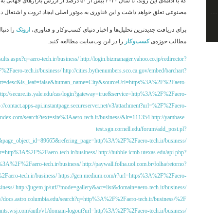
که با ادامه‌ی این روند، تا سال ۲۰۳۰ بیش از ۵۰ درصد از ا
مصنوعی تعلق خواهد داشت و این فناوری به موتور اصلی ایجاد ثروت و اشتغال در
برای دریافت جدیدترین تحلیل‌ها و اخبار دنیای کسب‌وکار و فناوری،
اروتک
را دنبا
مطالب حوزه‌ی
کسب‌وکار
را در این وب‌سایت مطالعه کنید.
ults.aspx?q=aero-tech.ir/business/
http://login.bizmanager.yahoo.co.jp/redirector?
2Faero-tech.ir/business/
http://cities.bythenumbers.sco.ca.gov/embed/barchart?
sort=desc&is_leaf=false&human_name=City&sourceUrl=https%3A%2F%2Faero-
ttp://secure.its.yale.edu/cas/login?gateway=true&service=http%3A%2F%2Faero-
p://contact.apps-api.instantpage.secureserver.net/v3/attachment?url=%2F%2Faero-
.yandex.com/search?text=site%3Aaero-tech.ir/business/&lr=111354
http://yambase-
test.sgn.cornell.edu/forum/add_post.pl?
&page_object_id=89665&refering_page=http%3A%2F%2Faero-tech.ir/business/
edir=http%3A%2F%2Faero-tech.ir/business/
http://hubble.icmb.utexas.edu/api.php?
s%3A%2F%2Faero-tech.ir/business/
http://paywall.folha.uol.com.br/folha/retorno?
aero-tech.ir/business/
https://gen.medium.com/r?url=https%3A%2F%2Faero-
siness/
http://jugem.jp/utf/?mode=gallery&act=list&domain=aero-tech.ir/business/
://docs.astro.columbia.edu/search?q=http%3A%2F%2Faero-tech.ir/business/%2F
ounts.wsj.com/auth/v1/domain-logout?url=http%3A%2F%2Faero-tech.ir/business/