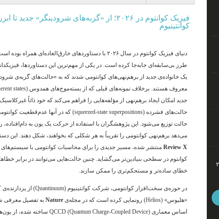
کوانتینیوم
دنیای فیزیک کوانتوم در سال ۲۰۲۶ با دستاوردهای خارق‌العاده‌ای 
طرز بی‌سابقه‌ای جابه‌جا کرده است. در یکی از مهم‌ترین این دستاوردها، فیزیکدا
معروف هستند
جدید امکان ایجاد برهم‌نهی از مؤلفه‌هایی را فراهم می‌کند که خود ذاتاً غیرکلاسیک
حالت‌های فشرده (squeezed-state superpositions) که د
حالت توزیع می‌شود
. این پژوهشگران با استفاده از حرکت یک یون به دام‌افتاده، ر
می‌دهد برهم‌نهی کوانتومی را تقریباً به هر شکلی که بخواهند، شکل دهند
. این دست
Review X
منتشر شده، مسیر جدیدی را برای محاسبات کوانتومی با سیستم‌های
کوانتوم در سطحی بنیادین‌تر می‌گشاید
. چنین حالت‌هایی می‌توانند در برابر خطاه
ئو تا گلکسی اس۲۶
خطای ساده‌تر و مستحکم‌تری را ممکن سازند
.
«هلیوس» (Helios) رونمایی کرده است که در مجله‌ی
Nature
به تفصیل معرفی 