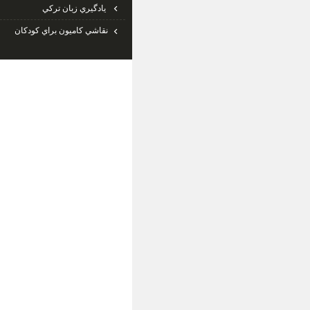
يادگيري زبان تركي
نقاشي كاميون براي كودكان