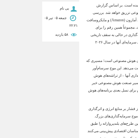
اه شده است. بر اساس گزارش
بی نام
. بررسی
جمعه ۰۵ تیر ۰۵
آمارهای هزینه‌ی سرمایه‌ای چهار غول فناوری یعنی متا (Meta)، گوگل (Alphabet)، آمازون (Amazon) و مایکروسافت
۲۲:۲۱
خود، مجموعاً همین رقم را برای
۵۸ بازديد
گذاری در حالی به سقف تاریخی
خود نزدیک می‌شود که هر چهار شرکت پیش‌بینی کرده‌اند بخش عمده‌ی هزینه‌های سرمایه‌ای آنها در سال ۲۰۲۶
ت‌های هوش مصنوعی است؛ مسیری که
ت می‌دهد
. این موج سرسام‌آور
دازی آنها – از تراشه‌های هوش
در مسیر صنعت هوش مصنوعی خبر
م برای نسل بعدی برنامه‌های هوش
 فشار بر منابع انرژی و اثرگذاری
موج سرمایه‌گذاری‌های بزرگ
.
ن طرح‌های بلندپروازانه را طبق
ناسان اقتصادی پیش‌بینی می‌کنند