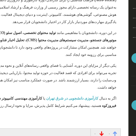
(Aero-Tech.ir)
فرصت مناسبی را برای گذراندن دوره کارآموزی و کارورزی دانشج
به‌عنوان یک رسانه تخصصی دارای مجوز رسمی از وزارت فرهنگ و ارشاد اسلامی، 
هوش مصنوعی، گوشی‌های هوشمند، کامپیوتر، اینترنت و دنیای دیجیتال فعالیت م
یادگیری مهارت‌های موردنیاز بازار کار در اختیار دانشجویان قرار می‌دهد.
در این دوره، دانشجویان با مفاهیمی مانند
موتورهای جستجو، مدیریت سیستم‌های مدیریت محتوا (CMS)، تحلیل اخبار فناوری، کار تیمی و مدیریت پروژه
خواهند شد. همچنین امکان مشارکت در پروژه‌های واقعی وجود دارد تا دانشجویان بتو
مناسبی برای رزومه خود ایجاد کنند.
یکی دیگر از مزایای این دوره، آشنایی با فضای واقعی رسانه‌های آنلاین و نحوه
تجربه می‌تواند برای افرادی که قصد فعالیت در حوزه تولید محتوا، بازاریابی دیجیت
وب‌سایت را دارند، بسیار ارزشمند باشد. در صورت عملکرد مناسب نیز امکان هم
خواهد داشت.
اگر به دنبال
کارآموزی دانشجویی در شرق تهران
یا
کارآموزی مهندسی کامپیوتر د
فیروزکوه
هستید، پیشنهاد می‌کنیم شرایط کامل پذیرش، مزایا و نحوه ارسال رزو
۰
۰