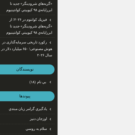
«گربه‌هاي شرودينگر» جديد تا
ابررايانه‌ي ۹۸ كيوبيتي كوانتينيوم
فيزيك كوانتوم در ۲۰۲۶؛ از
«گربه‌هاي شرودينگر» جديد تا
ابررايانه‌ي ۹۸ كيوبيتي كوانتينيوم
رکورد تاریخی سرمایه‌گذاری در
هوش مصنوعی؛ ۶۵۰ میلیارد دلار در
سال ۲۰۲۶
نويسندگان
بي نام
(۱۸)
پيوندها
يادگيري گرامر زبان مبتدي
اوزجان دنيز
سلام به روسي