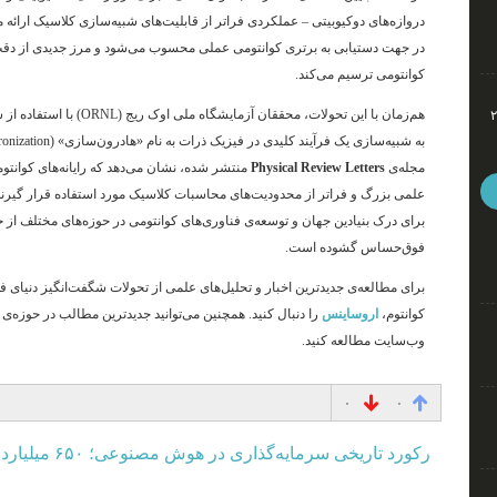
دروازه‌های دوکیوبیتی – عملکردی فراتر از قابلیت‌های شبیه‌سازی کلاسیک ارائه م
در جهت دستیابی به برتری کوانتومی عملی محسوب می‌شود و مرز جدیدی از دقت و
کوانتومی ترسیم می‌کند
.
ئو تا گلکسی اس۲۶
به شبیه‌سازی یک فرآیند کلیدی در فیزیک ذرات به نام «هادرون‌سازی» (hadronization) شده‌اند
مجله‌ی
Physical Review Letters
منتشر شده، نشان می‌دهد که رایانه‌های کوانتوم
علمی بزرگ و فراتر از محدودیت‌های محاسبات کلاسیک مورد استفاده قرار گیرند
برای درک بنیادین جهان و توسعه‌ی فناوری‌های کوانتومی در حوزه‌های مختلف از
فوق‌حساس گشوده است.
برای مطالعه‌ی جدیدترین اخبار و تحلیل‌های علمی از تحولات شگفت‌انگیز دنیای ف
کوانتوم،
اروساینس
را دنبال کنید. همچنین می‌توانید جدیدترین مطالب در حوزه‌ی
وب‌سایت مطالعه کنید.
۰
۰
رکورد تاریخی سرمایه‌گذاری در هوش مصنوعی؛ ۶۵۰ میلیارد دلار در سال ۲۰۲۶